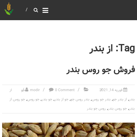
خرید و فروش عمده غلات
بازرگانی مومنی
Tag: از بندر
فروش جو روس بندر
فوریه 14, 2021
0 Comment
modir
جو
از
,
,
,
,
,
,
,
بندر
از بندر جو
بندر جو روس
بندر روس جو
جو از بندر
جو بندر
جو روس
جو روس از
,
,
بندر
جو روس بندر
روس جو بندر