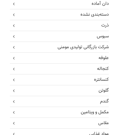
دان آماده
دسته‌بندی نشده
ذرت
سبوس
شرکت بازرگانی تولیدی مومنی
علوفه
کنجاله
کنسانتره
گلوتن
گندم
مکمل و ویتامین
ملاس
مواد غذایی