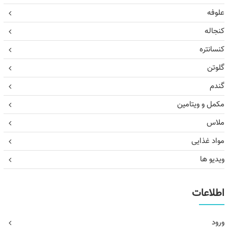
علوفه
کنجاله
کنسانتره
گلوتن
گندم
مکمل و ویتامین
ملاس
مواد غذایی
ویدیو ها
اطلاعات
ورود