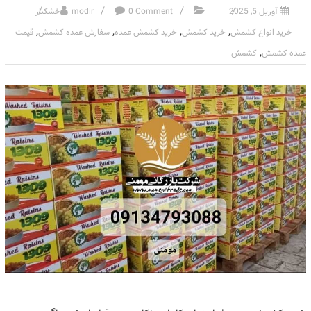
آوریل 5, 2025
0 Comment
modir
خشکبار
,
,
,
,
خرید انواع کشمش
خرید کشمش
خرید کشمش عمده
سفارش عمده کشمش
قیمت
,
عمده کشمش
کشمش