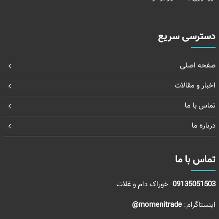
دسترسی سریع
صفحه اصلی
اخبار و مقالات
تماس با ما
درباره ما
تماس با ما
09135051503
خوراک دام و غلات
اینستاگرام:
momenitrade@