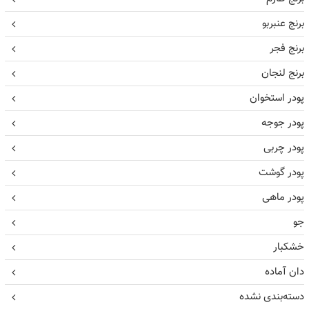
برنج عنبربو
برنج فجر
برنج لنجان
پودر استخوان
پودر جوجه
پودر چربی
پودر گوشت
پودر ماهی
جو
خشکبار
دان آماده
دسته‌بندی نشده