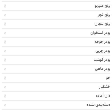
برنج عنبربو
برنج فجر
برنج لنجان
پودر استخوان
پودر جوجه
پودر چربی
پودر گوشت
پودر ماهی
جو
خشکبار
دان آماده
دسته‌بندی نشده