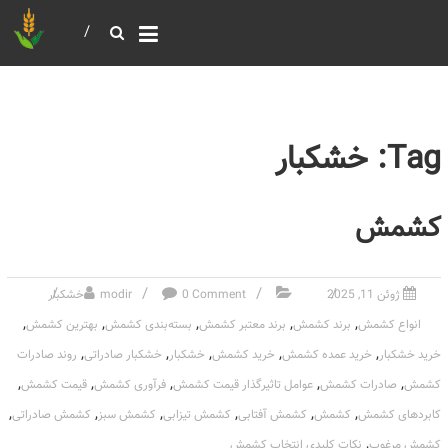
خرید و فروش عمده غلات
بازرگانی مومنی
Tag: خشکبار
کشمش
ژوئن 11, 2025
0 Comment
modir
خشکبار
,
,
,
,
,
انواع کشمش
برند کشمش
برند معتبر کشمش
بسته‌بندی کشمش
بهترین کشمش
,
,
,
,
,
خرید خشکبار
خرید عمده کشمش
خرید کشمش
خشکبار
خشکبار صادراتی
روند صادرات
,
,
,
,
,
کشمش
صادرات کشمش
عوامل تاثیرگذار قیمت کشمش
فرآوری کشمش
قیمت کشمش
,
,
,
,
,
,
کابردهای کشمش
کشمش
کشمش آفتابی
کشمش تیزابی
کشمش سبز
کشمش صادراتی
,
کشمش مرغوب
نکات کلیدی انتخاب کشمش