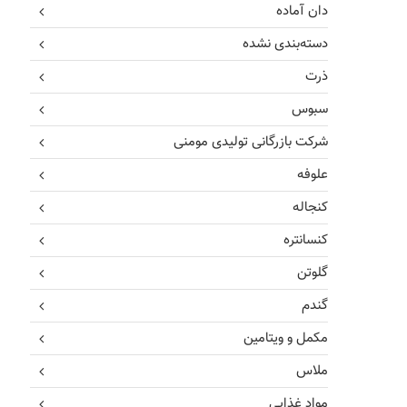
دان آماده
دسته‌بندی نشده
ذرت
سبوس
شرکت بازرگانی تولیدی مومنی
علوفه
کنجاله
کنسانتره
گلوتن
گندم
مکمل و ویتامین
ملاس
مواد غذایی