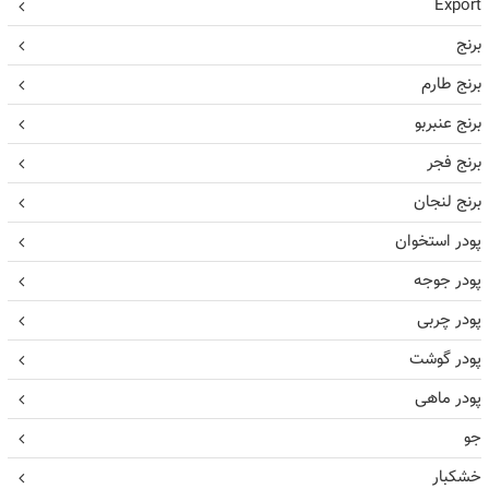
Export
برنج
برنج طارم
برنج عنبربو
برنج فجر
برنج لنجان
پودر استخوان
پودر جوجه
پودر چربی
پودر گوشت
پودر ماهی
جو
خشکبار