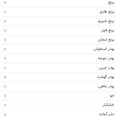
برنج
برنج طارم
برنج عنبربو
برنج فجر
برنج لنجان
پودر استخوان
پودر جوجه
پودر چربی
پودر گوشت
پودر ماهی
جو
خشکبار
دان آماده