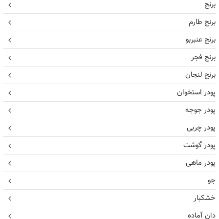
برنج
برنج طارم
برنج عنبربو
برنج فجر
برنج لنجان
پودر استخوان
پودر جوجه
پودر چربی
پودر گوشت
پودر ماهی
جو
خشکبار
دان آماده