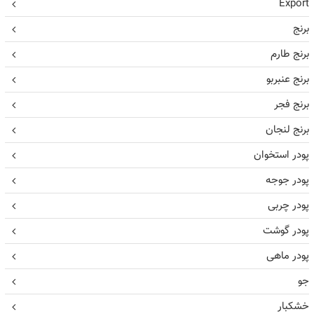
Export
برنج
برنج طارم
برنج عنبربو
برنج فجر
برنج لنجان
پودر استخوان
پودر جوجه
پودر چربی
پودر گوشت
پودر ماهی
جو
خشکبار