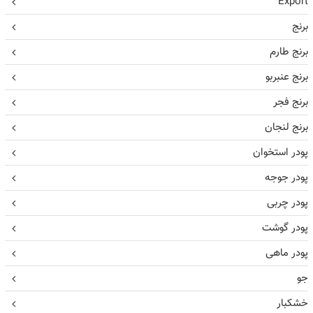
Export
برنج
برنج طارم
برنج عنبربو
برنج فجر
برنج لنجان
پودر استخوان
پودر جوجه
پودر چربی
پودر گوشت
پودر ماهی
جو
خشکبار