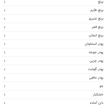
برنج
برنج طارم
برنج عنبربو
برنج فجر
برنج لنجان
پودر استخوان
پودر جوجه
پودر چربی
پودر گوشت
پودر ماهی
جو
خشکبار
دان آماده