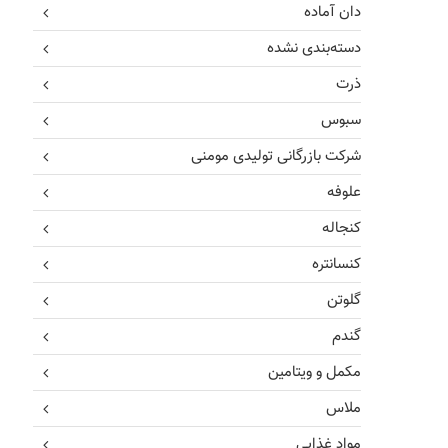
دان آماده
دسته‌بندی نشده
ذرت
سبوس
شرکت بازرگانی تولیدی مومنی
علوفه
کنجاله
کنسانتره
گلوتن
گندم
مکمل و ویتامین
ملاس
مواد غذایی