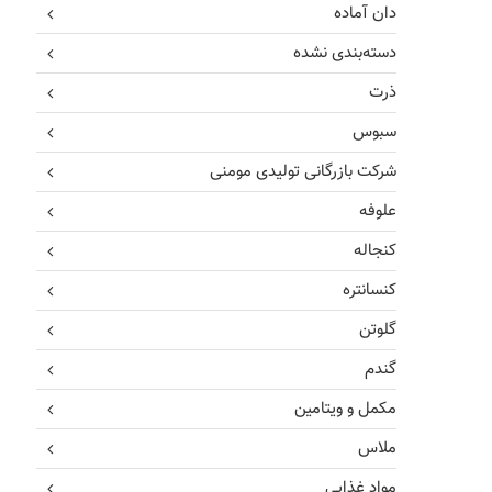
دان آماده
دسته‌بندی نشده
ذرت
سبوس
شرکت بازرگانی تولیدی مومنی
علوفه
کنجاله
کنسانتره
گلوتن
گندم
مکمل و ویتامین
ملاس
مواد غذایی