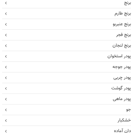
برنج
برنج طارم
برنج عنبربو
برنج فجر
برنج لنجان
پودر استخوان
پودر جوجه
پودر چربی
پودر گوشت
پودر ماهی
جو
خشکبار
دان آماده