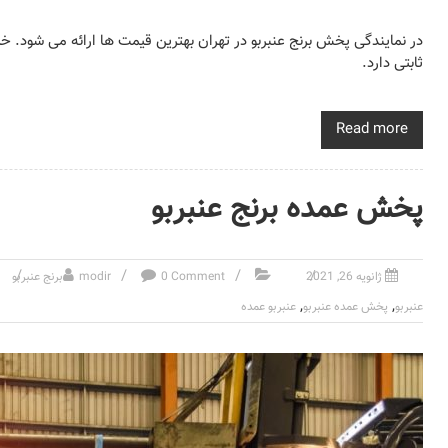
در نمایندگی پخش برنج عنبربو در تهران بهترین قیمت ها ارائه می شود. 
ثابتی دارد.
Read more
پخش عمده برنج عنبربو
ژانویه 26, 2021
0 Comment
modir
برنج عنبربو
,
,
عنبربو
پخش عمده عنبربو
عنبربو عمده