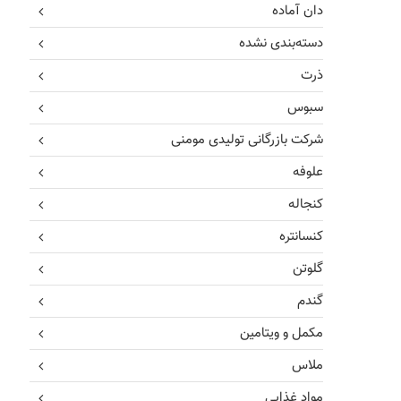
دان آماده
دسته‌بندی نشده
ذرت
سبوس
شرکت بازرگانی تولیدی مومنی
علوفه
کنجاله
کنسانتره
گلوتن
گندم
مکمل و ویتامین
ملاس
مواد غذایی