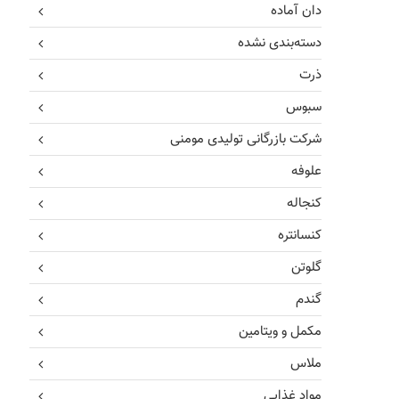
دان آماده
دسته‌بندی نشده
ذرت
سبوس
شرکت بازرگانی تولیدی مومنی
علوفه
کنجاله
کنسانتره
گلوتن
گندم
مکمل و ویتامین
ملاس
مواد غذایی