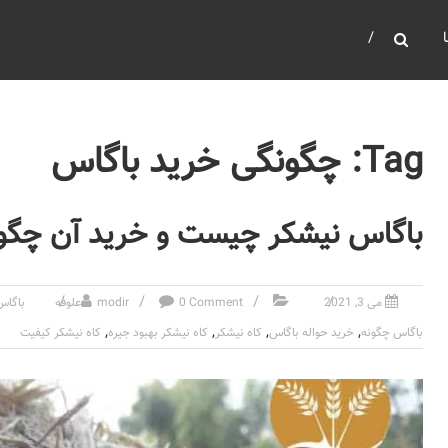
Tag: چگونگی خرید باگاس
باگاس نیشکر چیست و خرید آن چگو
می 3, 2021
0 Comment
modir
علوفه
باگا
,
,
,
,
باگاس چگونه
خرید حواله باگاس
کاه نیشکر
کاه نیشکر بهبود جیره
کاه نیشکر کیفیت