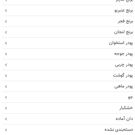
برنج عنبربو
برنج فجر
برنج لنجان
پودر استخوان
پودر جوجه
پودر چربی
پودر گوشت
پودر ماهی
جو
خشکبار
دان آماده
دسته‌بندی نشده