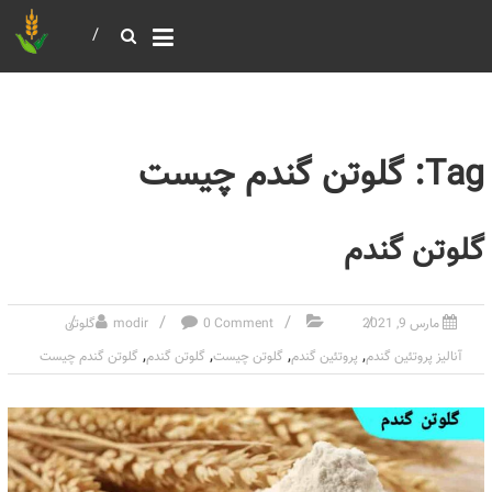
خرید و فروش عمده غلات
بازرگانی مومنی
Tag: گلوتن گندم چیست
گلوتن گندم
مارس 9, 2021
0 Comment
modir
گلوتن
,
,
,
,
آنالیز پروتئین گندم
پروتئین گندم
گلوتن چیست
گلوتن گندم
گلوتن گندم چیست